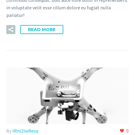
commodo consequat. Duis aute irure dolor in reprehenderit
in voluptate velit esse cillum dolore eu fugiat nulla
pariatur!
READ MORE
By
lRm2lwResq
0