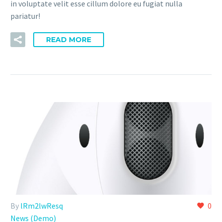
in voluptate velit esse cillum dolore eu fugiat nulla
pariatur!
READ MORE
By
lRm2lwResq
0
News (Demo)