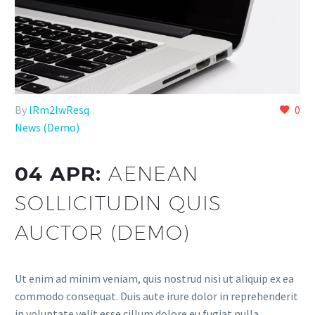
By
lRm2lwResq
0
News (Demo)
04 APR:
AENEAN
SOLLICITUDIN QUIS
AUCTOR (DEMO)
Ut enim ad minim veniam, quis nostrud nisi ut aliquip ex ea
commodo consequat. Duis aute irure dolor in reprehenderit
in voluptate velit esse cillum dolore eu fugiat nulla