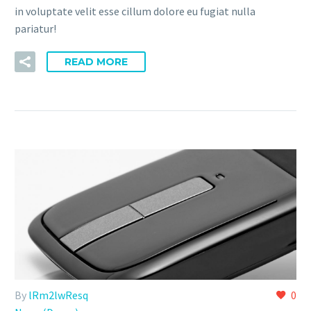
in voluptate velit esse cillum dolore eu fugiat nulla
pariatur!
READ MORE
By
lRm2lwResq
0