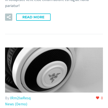
pariatur!
READ MORE
By
lRm2lwResq
0
News (Demo)